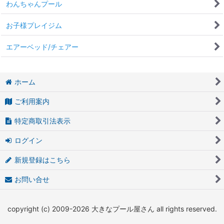
わんちゃんプール
お子様プレイジム
エアーベッド/チェアー
ホーム
ご利用案内
特定商取引法表示
ログイン
新規登録はこちら
お問い合せ
copyright (c) 2009-2026 大きなプール屋さん all rights reserved.