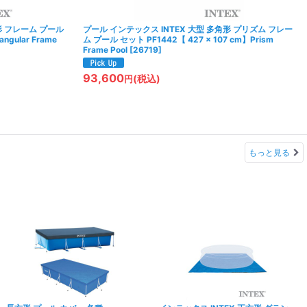
形 フレーム プール
プール インテックス INTEX 大型 多角形 プリズム フレー
angular Frame
ム プール セット PF1442【 427 × 107 cm】Prism
Frame Pool
[
26719
]
93,600
(税込)
円
もっと見る