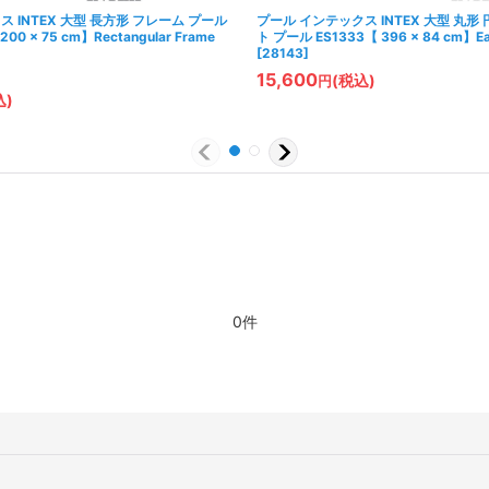
 INTEX 大型 長方形 フレーム プール
プール インテックス INTEX 大型 丸形
200 × 75 cm】Rectangular Frame
ト プール ES1333【 396 × 84 cm】Eas
[
28143
]
15,600
(税込)
円
込)
0件