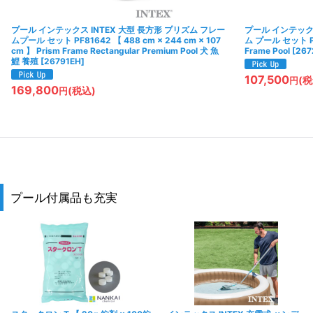
プール インテックス INTEX 大型 長方形 プリズム フレー
プール インテックス
ムプール セット PF81642 【 488 cm × 244 cm × 107
ム プール セット PF
cm 】 Prism Frame Rectangular Premium Pool 犬 魚
Frame Pool
[
267
鯉 養殖
[
26791EH
]
107,500
(税
円
169,800
(税込)
円
プール付属品も充実