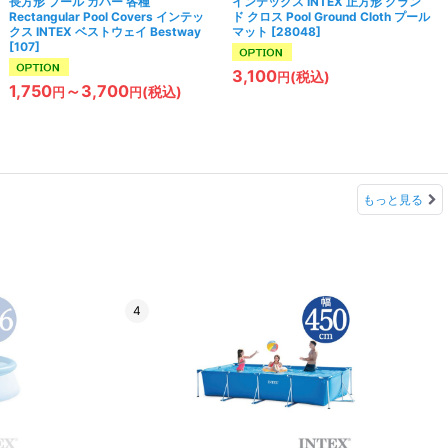
長方形 プール カバー 各種
インテックス INTEX 正方形 グラン
Rectangular Pool Covers インテッ
ド クロス Pool Ground Cloth プール
クス INTEX ベストウェイ Bestway
マット
[
28048
]
[
107
]
3,100
(税込)
円
1,750
～3,700
(税込)
円
円
もっと見る
4