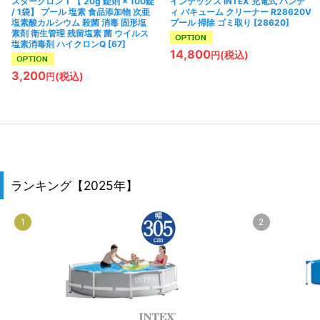
スタークロン T 【 20g 錠剤 × 100錠
インテックス INTEX 充電式 ハンデ
/ 1袋】 プール 塩素 食品添加物 次亜
ィ バキューム クリーナー R28620V
塩素酸カルシウム 殺菌 消毒 固形塩
プール 掃除 ゴミ取り
[
28620
]
素剤 衛生管理 残留塩素 菌 ウイルス
塩素消毒剤 ハイクロンQ
[
67
]
14,800
(税込)
円
3,200
(税込)
円
ランキング【2025年】
1
2