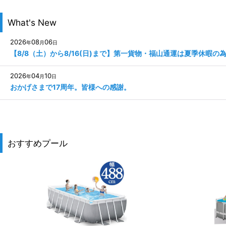
What's New
2026
08
06
年
月
日
【8/8（土）から8/16(日)まで】第一貨物・福山通運は夏季休暇
2026
04
10
年
月
日
おかげさまで17周年。皆様への感謝。
おすすめプール