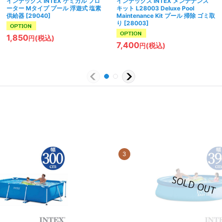
インテックス INTEX ケミカル フロ
インテックス INTEX メンテナンス
ーター Mタイプ プール 浮遊式 塩素
キット L28003 Deluxe Pool
供給器
[
29040
]
Maintenance Kit プール 掃除 ゴミ取
り
[
28003
]
1,850
(税込)
円
7,400
(税込)
円
3