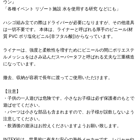
ウン』
「各種イベント リゾート施設 水を使用する研究 などにも」
ハシゴ組み立ての際はドライバーが必要になりますが、その他道具
は一切不要です。 本体は、ライナーと呼ばれる厚手のビニール(材
質 PVC ポリ塩化ビニル[非フタル酸])からなっています。
ライナーは、強度と柔軟性を増すためにビニールの間にポリエステ
ルメッシュをはさみ込んだスーパータフと呼ばれる丈夫な三重構造
になっています。
撤去、収納が容易で長年に渡ってご使用いただけます。
【注意】
・子供の一人遊びは危険です。小さなお子様は必ず保護者のもとで
遊ばせてください。
・パーツは小さな部品も含まれますので、お子様が誤飲しないよう
注意してください。
・飲酒後の遊泳はお控えくださいますようお願い致します。
INTEX社は、世界的に有名な安心の海外メーカーです。レジャーや