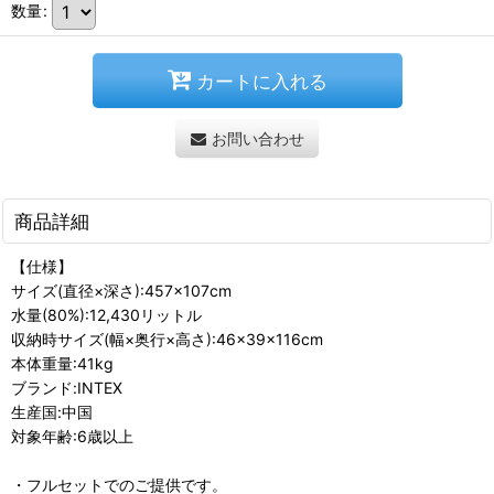
数量
:
カートに入れる
お問い合わせ
商品詳細
【仕様】
サイズ(直径×深さ):457×107cm
水量(80%):12,430リットル
収納時サイズ(幅×奥行×高さ):46×39×116cm
本体重量:41kg
ブランド:INTEX
生産国:中国
対象年齢:6歳以上
・フルセットでのご提供です。