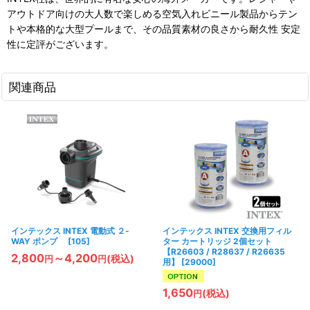
アウトドア向けの大人数で楽しめる空気入れビニール製品からテン
トや本格的な大型プールまで、その品質素材の良さから耐久性 安定
性に定評がございます。
関連商品
インテックス INTEX 電動式 ２-
インテックス INTEX 交換用フィル
WAY ポンプ
[
105
]
ター カートリッジ 2個セット
【R26603 / R28637 / R26635
2,800
～4,200
(税込)
円
円
用】
[
29000
]
1,650
(税込)
円