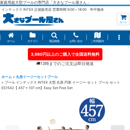
家庭用超大型プールの専門店「大きなプール屋さん」
インテックス INTEX 正規販売店 営業時間 9:00～18:00 年中無休
カート
ホーム
カテゴリ
商品検索
お問い合せ
ご利用案内
3,980円以上のご購入で全国送料無料
🚚13時までのご注文は即日発送
ホーム
>
丸形イージーセットプール
>
プール インテックス INTEX 大型 丸形 円形 イージー セット プール セット
ES1542【 457 × 107 cm】Easy Set Pool Set