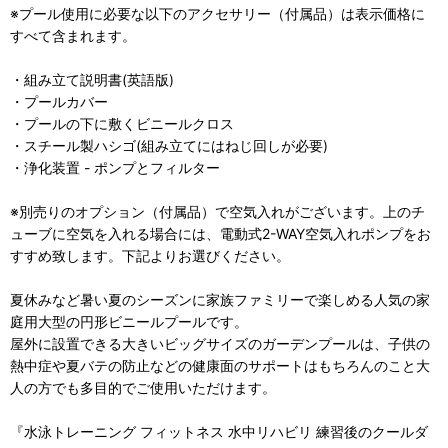
※プール使用に必要な以下のアクセサリー（付属品）は表示価格に
すべて含まれます。
・組み立て説明書(英語版)
・プールカバー
・プールの下に敷くビニールクロス
・スチール製ハシゴ(組み立てにはねじ回しが必要)
・浄化装置 - ポンプとフィルター
※別売りのオプション（付属品）で空気入れがございます。上のチ
ューブに空気を入れる場合には、電動式2-WAY空気入れポンプをお
すすめ致します。下記よりお選びください。
夏休みなど暑い夏のシーズンに家族ファミリーで楽しめる人気の家
庭用大型の円形ビニールプールです。
屋外に設置できる大きいビッグサイズのガーデンプールは、子供の
熱中症や夏バテの防止などの健康面のサポートはもちろんのこと大
人の方でも多目的でご使用いただけます。
『水泳トレーニング フィットネス 水中リハビリ 練習後のクールダ