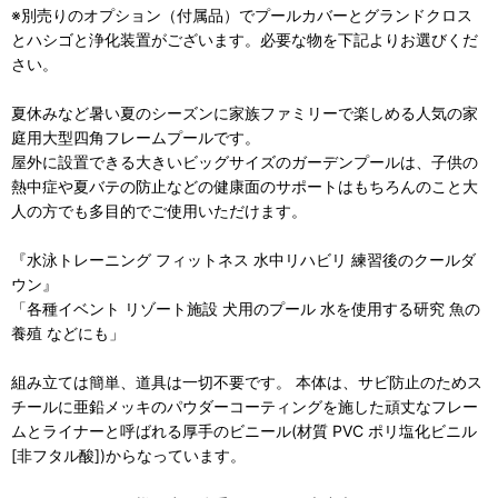
※別売りのオプション（付属品）でプールカバーとグランドクロス
とハシゴと浄化装置がございます。必要な物を下記よりお選びくだ
さい。
夏休みなど暑い夏のシーズンに家族ファミリーで楽しめる人気の家
庭用大型四角フレームプールです。
屋外に設置できる大きいビッグサイズのガーデンプールは、子供の
熱中症や夏バテの防止などの健康面のサポートはもちろんのこと大
人の方でも多目的でご使用いただけます。
『水泳トレーニング フィットネス 水中リハビリ 練習後のクールダ
ウン』
「各種イベント リゾート施設 犬用のプール 水を使用する研究 魚の
養殖 などにも」
組み立ては簡単、道具は一切不要です。 本体は、サビ防止のためス
チールに亜鉛メッキのパウダーコーティングを施した頑丈なフレー
ムとライナーと呼ばれる厚手のビニール(材質 PVC ポリ塩化ビニル
[非フタル酸])からなっています。