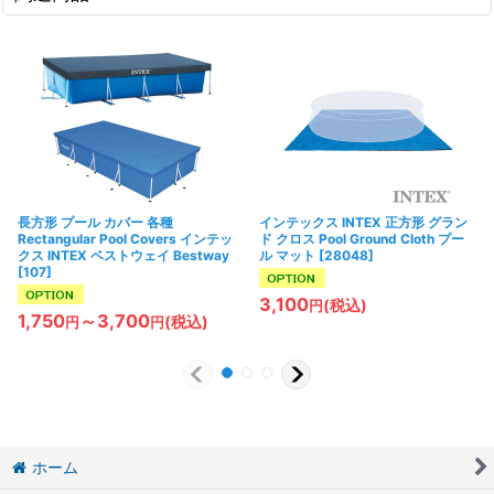
長方形 プール カバー 各種
インテックス INTEX 正方形 グラン
Rectangular Pool Covers インテッ
ド クロス Pool Ground Cloth プー
クス INTEX ベストウェイ Bestway
ル マット
[
28048
]
[
107
]
3,100
(税込)
円
1,750
～3,700
(税込)
円
円
ホーム