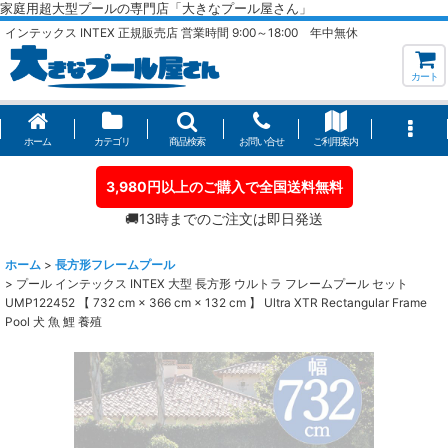
家庭用超大型プールの専門店「大きなプール屋さん」
インテックス INTEX 正規販売店 営業時間 9:00～18:00 年中無休
カート
ホーム
カテゴリ
商品検索
お問い合せ
ご利用案内
3,980円以上のご購入で全国送料無料
🚚13時までのご注文は即日発送
ホーム
>
長方形フレームプール
>
プール インテックス INTEX 大型 長方形 ウルトラ フレームプール セット
UMP122452 【 732 cm × 366 cm × 132 cm 】 Ultra XTR Rectangular Frame
Pool 犬 魚 鯉 養殖