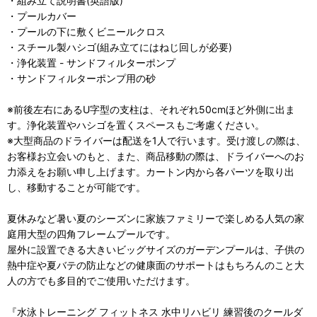
・組み立て説明書(英語版)
・プールカバー
・プールの下に敷くビニールクロス
・スチール製ハシゴ(組み立てにはねじ回しが必要)
・浄化装置 - サンドフィルターポンプ
・サンドフィルターポンプ用の砂
※前後左右にあるU字型の支柱は、それぞれ50cmほど外側に出ま
す。浄化装置やハシゴを置くスペースもご考慮ください。
※大型商品のドライバーは配送を1人で行います。受け渡しの際は、
お客様お立会いのもと、また、商品移動の際は、ドライバーへのお
力添えをお願い申し上げます。カートン内から各パーツを取り出
し、移動することが可能です。
夏休みなど暑い夏のシーズンに家族ファミリーで楽しめる人気の家
庭用大型の四角フレームプールです。
屋外に設置できる大きいビッグサイズのガーデンプールは、子供の
熱中症や夏バテの防止などの健康面のサポートはもちろんのこと大
人の方でも多目的でご使用いただけます。
『水泳トレーニング フィットネス 水中リハビリ 練習後のクールダ