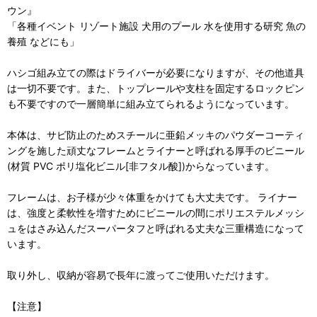
ウン』
「各種イベント リゾート施設 犬用のプール 水を使用する研究 魚の
養殖 などにも」
ハシゴ組み立ての際はドライバーが必要になりますが、その他道具
は一切不要です。また、トップレールや支柱を固定するロックピン
も不要ですので一層簡単に組み立てられるようになっています。
本体は、サビ防止のためスチールに亜鉛メッキのパウダーコーティ
ングを施した頑丈なフレームとライナーと呼ばれる厚手のビニール
(材質 PVC ポリ塩化ビニル[非フタル酸])からなっています。
フレームは、お子様が少々体重をかけても大丈夫です。 ライナー
は、強度と柔軟性を増すためにビニールの間にポリエステルメッシ
ュをはさみ込んだスーパータフと呼ばれる丈夫な三重構造になって
います。
取り外し、収納が容易で長年に渡ってご使用いただけます。
【注意】