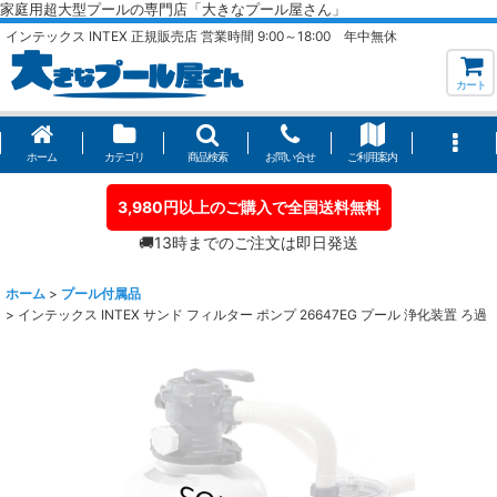
家庭用超大型プールの専門店「大きなプール屋さん」
インテックス INTEX 正規販売店 営業時間 9:00～18:00 年中無休
カート
ホーム
カテゴリ
商品検索
お問い合せ
ご利用案内
3,980円以上のご購入で全国送料無料
🚚13時までのご注文は即日発送
ホーム
>
プール付属品
>
インテックス INTEX サンド フィルター ポンプ 26647EG プール 浄化装置 ろ過