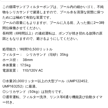
この循環サンドフィルターポンプは、プール内の細かいゴミ、不純
物をシリカサンドで濾過しますので、プール水を清潔な状態に保つ
ためには極めて有効な装置です。
プールの容量にもよりますが、プールに入る前、入った後に2〜3時
間位稼働させてください。
長時間（6時間以上）の連続運転は、ポンプが焼き切れる故障の原
因ともなりますので、避けるようにしてください。
処理能力：1時間10,500リットル
フィルター： シリカサンド（珪砂）35kg
ホース径： 38mm
本体重量： 17.5kg
電源装置： 110/120V AC
◎水量20,000リッター以上の大型プール（UMP122452、
UMP163252）に最適。
◎シリカサンド（50kg）は別売りです。
◎通常運転、フィルター洗浄、リンス等6通り機能及び自動タイマ
ー付き。